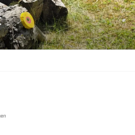
E
gen