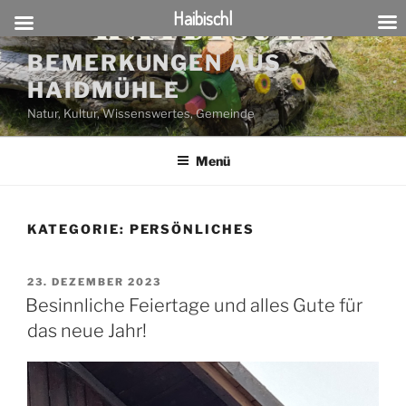
Haibischl
Zum
BEMERKUNGEN AUS
Inhalt
HAIDMÜHLE
springen
Natur, Kultur, Wissenswertes, Gemeinde
Menü
KATEGORIE:
PERSÖNLICHES
VERÖFFENTLICHT
23. DEZEMBER 2023
AM
Besinnliche Feiertage und alles Gute für
das neue Jahr!