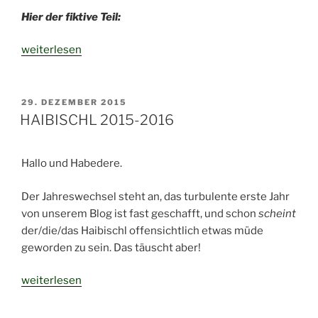
Hier der fiktive Teil:
„Biber
weiterlesen
in
Haidmühle
angekommen“
VERÖFFENTLICHT
29. DEZEMBER 2015
AM
HAIBISCHL 2015-2016
Hallo und Habedere.
Der Jahreswechsel steht an, das turbulente erste Jahr
von unserem Blog ist fast geschafft, und schon
scheint
der/die/das Haibischl offensichtlich etwas müde
geworden zu sein. Das täuscht aber!
„HAIBISCHL
weiterlesen
2015-
2016“