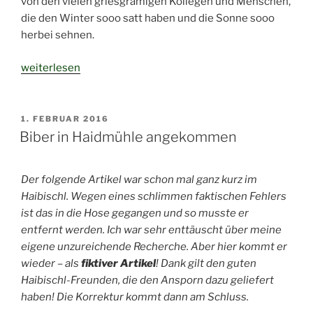
von den vielen griesgrämigen Kollegen und Menschen,
die den Winter sooo satt haben und die Sonne sooo
herbei sehnen.
„Welcher
weiterlesen
Winter???“
VERÖFFENTLICHT
1. FEBRUAR 2016
AM
Biber in Haidmühle angekommen
Der folgende Artikel war schon mal ganz kurz im
Haibischl. Wegen eines schlimmen faktischen Fehlers
ist das in die Hose gegangen und so musste er
entfernt werden. Ich war sehr enttäuscht über meine
eigene unzureichende Recherche. Aber hier kommt er
wieder – als
fiktiver Artikel
! Dank gilt den guten
Haibischl-Freunden, die den Ansporn dazu geliefert
haben! Die Korrektur kommt dann am Schluss.