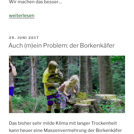
Wir machen das besser…
„Wir
weiterlesen
sollten
Cem
Özdemir
VERÖFFENTLICHT
29. JUNI 2017
AM
verhaften!“
Auch (m)ein Problem: der Borkenkäfer
Das bisher sehr milde Klima mit langer Trockenheit
kann heuer eine Massenvermehrung der Borkenkäfer