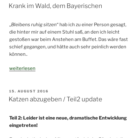
AM
Krank im Wald, dem Bayerischen
„
Bleibens ruhig sitzen
“ hab ich zu einer Person gesagt,
die hinter mir auf einem Stuhl saß, an den ich leicht
gestoßen war beim Anstehen am Buffet. Das wäre fast
schief gegangen, und hätte auch sehr peinlich werden
können..
„Krank
weiterlesen
im
Wald,
dem
VERÖFFENTLICHT
15. AUGUST 2016
AM
Bayerischen“
Katzen abzugeben / Teil2 update
Teil 2: Leider ist eine neue, dramatische Entwicklung
eingetreten!