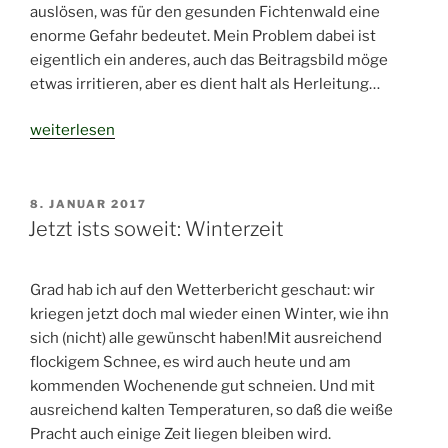
auslösen, was für den gesunden Fichtenwald eine
enorme Gefahr bedeutet. Mein Problem dabei ist
eigentlich ein anderes, auch das Beitragsbild möge
etwas irritieren, aber es dient halt als Herleitung…
„Auch
weiterlesen
(m)ein
Problem:
der
VERÖFFENTLICHT
8. JANUAR 2017
AM
Borkenkäfer“
Jetzt ists soweit: Winterzeit
Grad hab ich auf den Wetterbericht geschaut: wir
kriegen jetzt doch mal wieder einen Winter, wie ihn
sich (nicht) alle gewünscht haben!Mit ausreichend
flockigem Schnee, es wird auch heute und am
kommenden Wochenende gut schneien. Und mit
ausreichend kalten Temperaturen, so daß die weiße
Pracht auch einige Zeit liegen bleiben wird.