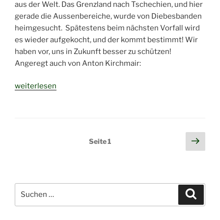
aus der Welt. Das Grenzland nach Tschechien, und hier
gerade die Aussenbereiche, wurde von Diebesbanden
heimgesucht. Spätestens beim nächsten Vorfall wird
es wieder aufgekocht, und der kommt bestimmt! Wir
haben vor, uns in Zukunft besser zu schützen!
Angeregt auch von Anton Kirchmair:
„Diebesbanden,
weiterlesen
Einbrecher
im
Grenzland“
Seitennummerierung
Näch
Seite
1
Seit
der
Beiträge
Suchen
Suche
nach: