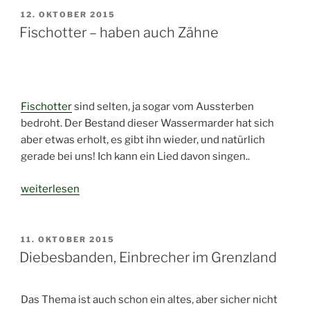
VERÖFFENTLICHT
12. OKTOBER 2015
AM
Fischotter – haben auch Zähne
Fischotter
sind selten, ja sogar vom Aussterben
bedroht. Der Bestand dieser Wassermarder hat sich
aber etwas erholt, es gibt ihn wieder, und natürlich
gerade bei uns! Ich kann ein Lied davon singen..
„Fischotter
weiterlesen
–
haben
auch
VERÖFFENTLICHT
11. OKTOBER 2015
AM
Zähne“
Diebesbanden, Einbrecher im Grenzland
Das Thema ist auch schon ein altes, aber sicher nicht