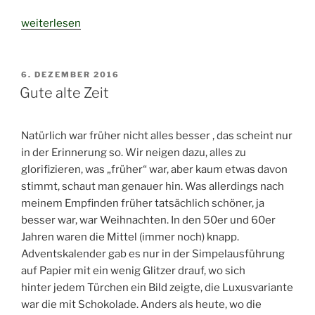
„Jetzt
weiterlesen
ists
soweit:
Winterzeit“
VERÖFFENTLICHT
6. DEZEMBER 2016
AM
Gute alte Zeit
Natürlich war früher nicht alles besser , das scheint nur
in der Erinnerung so. Wir neigen dazu, alles zu
glorifizieren, was „früher“ war, aber kaum etwas davon
stimmt, schaut man genauer hin. Was allerdings nach
meinem Empfinden früher tatsächlich schöner, ja
besser war, war Weihnachten. In den 50er und 60er
Jahren waren die Mittel (immer noch) knapp.
Adventskalender gab es nur in der Simpelausführung
auf Papier mit ein wenig Glitzer drauf, wo sich
hinter jedem Türchen ein Bild zeigte, die Luxusvariante
war die mit Schokolade. Anders als heute, wo die