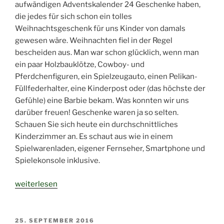
aufwändigen Adventskalender 24 Geschenke haben,
die jedes für sich schon ein tolles
Weihnachtsgeschenk für uns Kinder von damals
gewesen wäre. Weihnachten fiel in der Regel
bescheiden aus. Man war schon glücklich, wenn man
ein paar Holzbauklötze, Cowboy- und
Pferdchenfiguren, ein Spielzeugauto, einen Pelikan-
Füllfederhalter, eine Kinderpost oder (das höchste der
Gefühle) eine Barbie bekam. Was konnten wir uns
darüber freuen! Geschenke waren ja so selten.
Schauen Sie sich heute ein durchschnittliches
Kinderzimmer an. Es schaut aus wie in einem
Spielwarenladen, eigener Fernseher, Smartphone und
Spielekonsole inklusive.
„Gute
weiterlesen
alte
Zeit“
VERÖFFENTLICHT
25. SEPTEMBER 2016