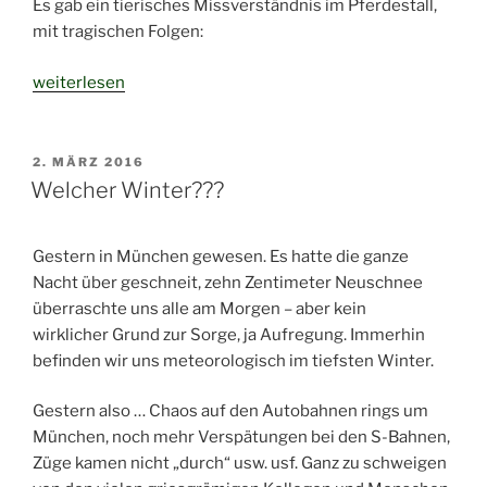
Es gab ein tierisches Missverständnis im Pferdestall,
mit tragischen Folgen:
„Katzen
weiterlesen
abzugeben
/
Teil2
VERÖFFENTLICHT
2. MÄRZ 2016
AM
update“
Welcher Winter???
Gestern in München gewesen. Es hatte die ganze
Nacht über geschneit, zehn Zentimeter Neuschnee
überraschte uns alle am Morgen – aber kein
wirklicher Grund zur Sorge, ja Aufregung. Immerhin
befinden wir uns meteorologisch im tiefsten Winter.
Gestern also … Chaos auf den Autobahnen rings um
München, noch mehr Verspätungen bei den S-Bahnen,
Züge kamen nicht „durch“ usw. usf. Ganz zu schweigen