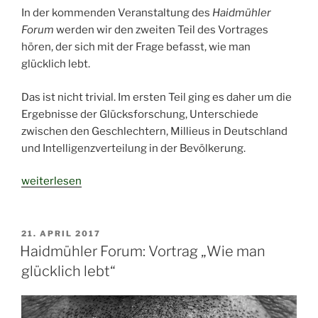
In der kommenden Veranstaltung des
Haidmühler
Forum
werden wir den zweiten Teil des Vortrages
hören, der sich mit der Frage befasst, wie man
glücklich lebt.
Das ist nicht trivial. Im ersten Teil ging es daher um die
Ergebnisse der Glücksforschung, Unterschiede
zwischen den Geschlechtern, Millieus in Deutschland
und Intelligenzverteilung in der Bevölkerung.
„Haidmühler
weiterlesen
Forum:
Vortrag
„Wie
VERÖFFENTLICHT
21. APRIL 2017
AM
man
Haidmühler Forum: Vortrag „Wie man
glücklich
glücklich lebt“
lebt“
(2)“