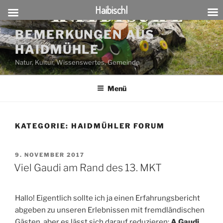
Haibischl
Zum
BEMERKUNGEN AUS
Inhalt
HAIDMÜHLE
springen
Natur, Kultur, Wissenswertes, Gemeinde
Menü
KATEGORIE:
HAIDMÜHLER FORUM
VERÖFFENTLICHT
9. NOVEMBER 2017
AM
Viel Gaudi am Rand des 13. MKT
Hallo! Eigentlich sollte ich ja einen Erfahrungsbericht
abgeben zu unseren Erlebnissen mit fremdländischen
Gästen, aber es lässt sich darauf reduzieren:
A Gaudi