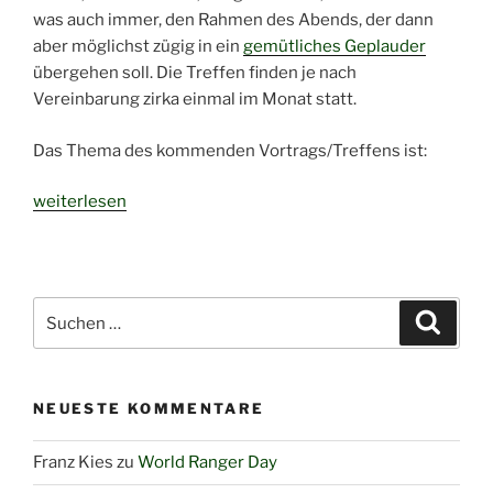
was auch immer, den Rahmen des Abends, der dann
aber möglichst zügig in ein
gemütliches Geplauder
übergehen soll. Die Treffen finden je nach
Vereinbarung zirka einmal im Monat statt.
Das Thema des kommenden Vortrags/Treffens ist:
„Haidmühler
weiterlesen
Forum:
Vortrag
„Wie
man
Suchen
Suche
glücklich
nach:
lebt““
NEUESTE KOMMENTARE
Franz Kies
zu
World Ranger Day