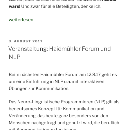
wars!
Und zwar für alle Beteiligten, denke ich.
„Viel
weiterlesen
Gaudi
am
Rand
VERÖFFENTLICHT
3. AUGUST 2017
AM
des
Veranstaltung: Haidmühler Forum und
13.
NLP
MKT“
Beim nächsten Haidmühler Forum am 12.8.17 geht es
um eine Einführung in NLP u.a. mit interaktiven
Übungen zur Kommunikation.
Das Neuro-Linguistische Programmieren (NLP) gilt als
bedeutsames Konzept für Kommunikation und
Veränderung, das heute ganz besonders von den
Menschen nachgefragt und genutzt wird, die beruflich
mit Kommunikation zu tun haben.