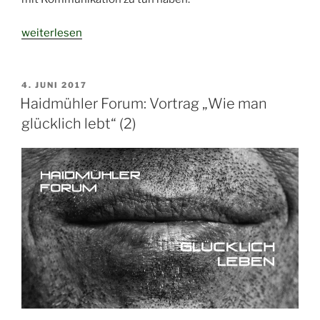
„Veranstaltung:
weiterlesen
Haidmühler
Forum
und
VERÖFFENTLICHT
4. JUNI 2017
AM
NLP“
Haidmühler Forum: Vortrag „Wie man
glücklich lebt“ (2)