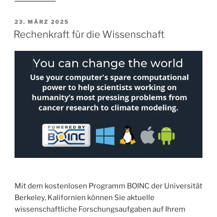
ärmste
Land
VERÖFFENTLICHT
23. MÄRZ 2025
AM
Europas
Rechenkraft für die Wissenschaft
–
Reisebericht“
Mit dem kostenlosen Programm BOINC der Universität
Berkeley, Kalifornien können Sie aktuelle
wissenschaftliche Forschungsaufgaben auf Ihrem