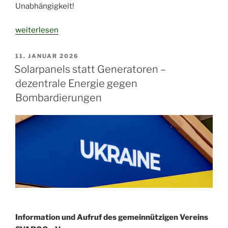
Unabhängigkeit!
„Jeden
weiterlesen
ersten
Sonntag
VERÖFFENTLICHT
11. JANUAR 2026
AM
auf
Solarpanels statt Generatoren –
die
dezentrale Energie gegen
gute
Bombardierungen
Seite
wechseln!“
Information und Aufruf des gemeinnützigen Vereins