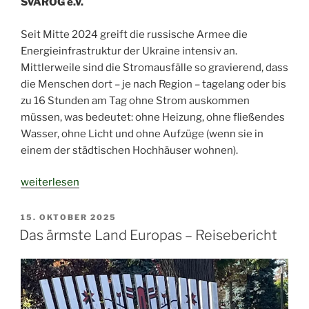
SVAROG e.V.
Seit Mitte 2024 greift die russische Armee die
Energieinfrastruktur der Ukraine intensiv an.
Mittlerweile sind die Stromausfälle so gravierend, dass
die Menschen dort – je nach Region – tagelang oder bis
zu 16 Stunden am Tag ohne Strom auskommen
müssen, was bedeutet: ohne Heizung, ohne fließendes
Wasser, ohne Licht und ohne Aufzüge (wenn sie in
einem der städtischen Hochhäuser wohnen).
„Solarpanels
weiterlesen
statt
Generatoren
VERÖFFENTLICHT
15. OKTOBER 2025
AM
–
Das ärmste Land Europas – Reisebericht
dezentrale
Energie
gegen
Bombardierungen“