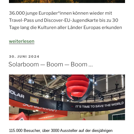
36.000 junge Europäer*innen können wieder mit
Travel-Pass und Discover-EU-Jugendkarte bis zu 30
Tage lang die Kulturen aller Länder Europas erkunden
„EU
weiterlesen
verschenkt
wieder
VERÖFFENTLICHT
30. JUNI 2024
AM
36.000
Solarboom — Boom — Boom …
Zugtickets“
115.000 Besucher, über 3000 Aussteller
a
uf der diesjährigen