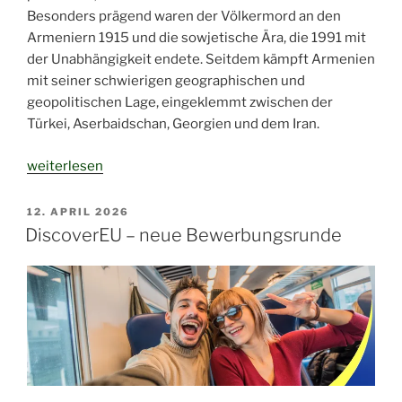
Besonders prägend waren der Völkermord an den
Armeniern 1915 und die sowjetische Ära, die 1991 mit
der Unabhängigkeit endete. Seitdem kämpft Armenien
mit seiner schwierigen geographischen und
geopolitischen Lage, eingeklemmt zwischen der
Türkei, Aserbaidschan, Georgien und dem Iran.
„Armenien:
weiterlesen
Ein
Land
VERÖFFENTLICHT
12. APRIL 2026
AM
im
DiscoverEU – neue Bewerbungsrunde
Wandel
zwischen
Tradition
und
Moderne“