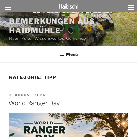
Haibischl
Zum
BEMERKUNGEN AUS
Inhalt
HAIDMÜHLE
springen
Natur, Kultur, Wissenswertes, Gemeinde
Menü
KATEGORIE:
TIPP
VERÖFFENTLICHT
3. AUGUST 2026
AM
World Ranger Day