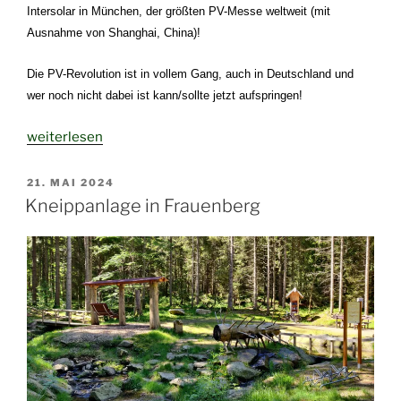
Intersolar in München, der größten PV-Messe weltweit (mit
Ausnahme von Shanghai, China)!
Die PV-Revolution ist in vollem Gang, auch in Deutschland
und
w
er noch nicht dabei ist kann/
sollte
jetzt aufspringen!
„Solarboom
weiterlesen
—
Boom
VERÖFFENTLICHT
21. MAI 2024
AM
—
Kneippanlage in Frauenberg
Boom
…“