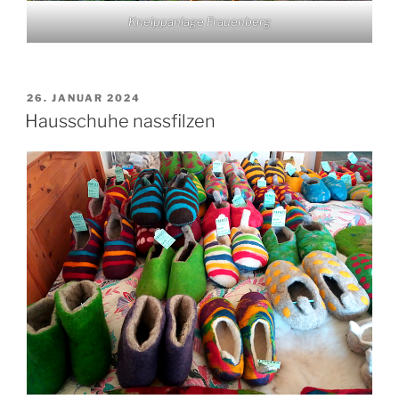
Kneippanlage Frauenberg
VERÖFFENTLICHT
26. JANUAR 2024
AM
Hausschuhe nassfilzen