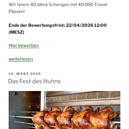
Wir feiern 40 Jahre Schengen mit 40 000 Travel-
Pässen!
Ende der Bewerbungsfrist: 22/04/2026 12:00
(MESZ)
Hier bewerben
„DiscoverEU
weiterlesen
–
neue
VERÖFFENTLICHT
15. MÄRZ 2026
AM
Bewerbungsrunde“
Das Fest des Huhns