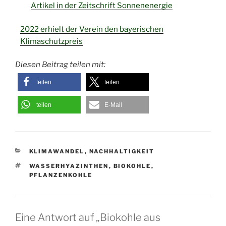
Artikel in der Zeitschrift Sonnenenergie
2022 erhielt der Verein den bayerischen
Klimaschutzpreis
Diesen Beitrag teilen mit:
teilen
teilen
teilen
E-Mail
KATEGORIEN
KLIMAWANDEL
,
NACHHALTIGKEIT
SCHLAGWÖRTER
WASSERHYAZINTHEN
,
BIOKOHLE
,
PFLANZENKOHLE
Eine Antwort auf „Biokohle aus