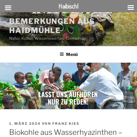
Haibischl
Zum
BEMERKUNGEN AUS
Inhalt
HAIDMÜHLE
springen
Natur, Kultur, Wissenswertes, Gemeinde
Menü
VERÖFFENTLICHT
1. MÄRZ 2024
VON
FRANZ KIES
AM
Biokohle aus Wasserhyazinthen –