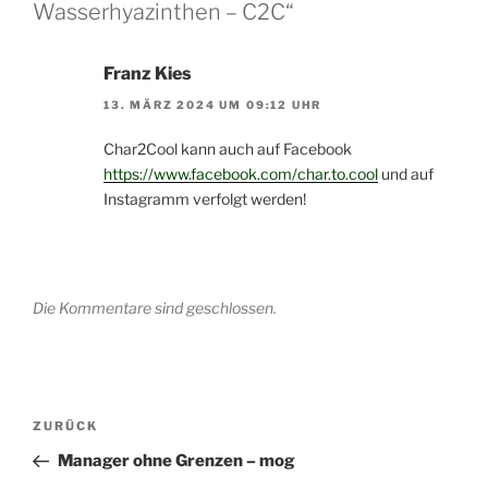
Wasserhyazinthen – C2C“
Franz Kies
13. MÄRZ 2024 UM 09:12 UHR
Char2Cool kann auch auf Facebook
https://www.facebook.com/char.to.cool
und auf
Instagramm verfolgt werden!
Die Kommentare sind geschlossen.
Beitragsnavigation
Vorheriger
ZURÜCK
Beitrag
Manager ohne Grenzen – mog