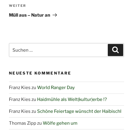
Nächster
WEITER
Beitrag
Müll aus – Natur an
Suchen
Suche
nach:
NEUESTE KOMMENTARE
Franz Kies
zu
World Ranger Day
Franz Kies
zu
Haidmühle als Welt(kultur)erbe !?
Franz Kies
zu
Schöne Feiertage wünscht der Haibischl
Thomas Zipp
zu
Wölfe gehen um