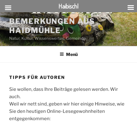
Haibischl
Zum
BEMERKUNGEN AUS
Inhalt
HAIDMÜHLE
springen
Natur, Kultur, Wissenswertes, Gemeinde
Menü
TIPPS FÜR AUTOREN
Sie wollen, dass Ihre Beiträge gelesen werden. Wir
auch.
Weil wir nett sind, geben wir hier einige Hinweise, wie
Sie den heutigen Online-Lesegewohnheiten
entgegenkommen: