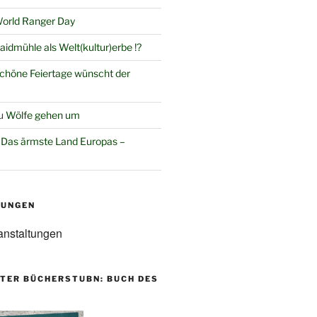
orld Ranger Day
aidmühle als Welt(kultur)erbe !?
chöne Feiertage wünscht der
u
Wölfe gehen um
u
Das ärmste Land Europas –
TUNGEN
anstaltungen
TER BÜCHERSTUBN: BUCH DES