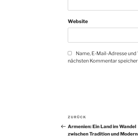
Website
Name, E-Mail-Adresse und 
nächsten Kommentar speicher
Beitragsnavigation
Vorheriger
ZURÜCK
Beitrag
Armenien: Ein Land im Wandel
zwischen Tradition und Moder