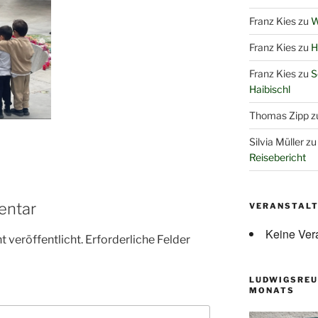
Franz Kies
zu
W
Franz Kies
zu
H
Franz Kies
zu
S
Haibischl
Thomas Zipp
z
Silvia Müller
z
Reisebericht
entar
VERANSTAL
Keine Ver
 veröffentlicht.
Erforderliche Felder
LUDWIGSREU
MONATS