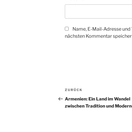
Name, E-Mail-Adresse und 
nächsten Kommentar speicher
Beitragsnavigation
Vorheriger
ZURÜCK
Beitrag
Armenien: Ein Land im Wandel
zwischen Tradition und Moder