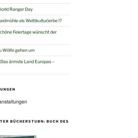
orld Ranger Day
aidmühle als Welt(kultur)erbe !?
chöne Feiertage wünscht der
u
Wölfe gehen um
u
Das ärmste Land Europas –
TUNGEN
anstaltungen
TER BÜCHERSTUBN: BUCH DES