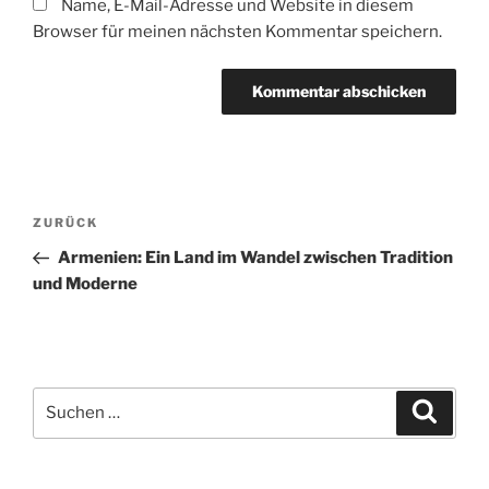
Name, E-Mail-Adresse und Website in diesem
Browser für meinen nächsten Kommentar speichern.
Beitragsnavigation
Vorheriger
ZURÜCK
Beitrag
Armenien: Ein Land im Wandel zwischen Tradition
und Moderne
Suchen
Suche
nach: