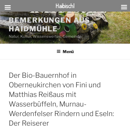
Haibischl
Zum
BEMERKUNGEN AUS
Inhalt
HAIDMÜHLE
springen
Natur, Kultur, Wissenswertes, Gemeinde
Menü
Der Bio-Bauernhof in
Oberneukirchen von Fini und
Matthias Reißaus mit
Wasserbüffeln, Murnau-
Werdenfelser Rindern und Eseln:
Der Reiserer