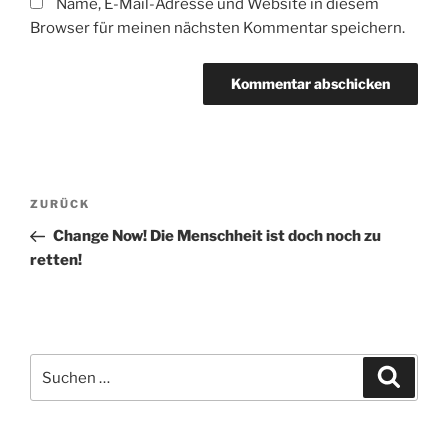
Name, E-Mail-Adresse und Website in diesem
Browser für meinen nächsten Kommentar speichern.
Beitragsnavigation
Vorheriger
ZURÜCK
Beitrag
Change Now! Die Menschheit ist doch noch zu
retten!
Suchen
Suche
nach: