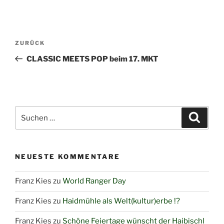
Beitragsnavigation
Vorheriger
ZURÜCK
Beitrag
CLASSIC MEETS POP beim 17. MKT
Suchen
Suche
nach:
NEUESTE KOMMENTARE
Franz Kies
zu
World Ranger Day
Franz Kies
zu
Haidmühle als Welt(kultur)erbe !?
Franz Kies
zu
Schöne Feiertage wünscht der Haibischl