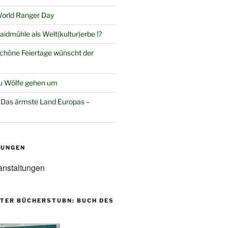
orld Ranger Day
aidmühle als Welt(kultur)erbe !?
chöne Feiertage wünscht der
u
Wölfe gehen um
u
Das ärmste Land Europas –
TUNGEN
anstaltungen
TER BÜCHERSTUBN: BUCH DES