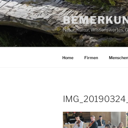
Zum
Inhalt
BEMERKUN
springen
Natur, Kultur, Wissenswertes,
Home
Firmen
Mensche
IMG_20190324