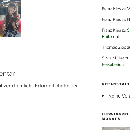
Franz Kies
zu
W
Franz Kies
zu
H
Franz Kies
zu
S
Haibischl
Thomas Zipp
z
Silvia Müller
z
Reisebericht
entar
VERANSTAL
 veröffentlicht.
Erforderliche Felder
Keine Ver
LUDWIGSREU
MONATS