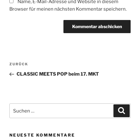
Name, E-Mail-Adresse und Website in diesem
Browser für meinen nächsten Kommentar speichern.
Beitragsnavigation
Vorheriger
ZURÜCK
Beitrag
CLASSIC MEETS POP beim 17. MKT
Suchen
Suche
nach:
NEUESTE KOMMENTARE