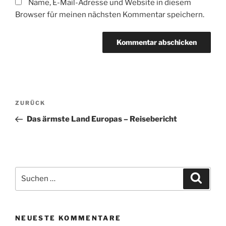
Name, E-Mail-Adresse und Website in diesem
Browser für meinen nächsten Kommentar speichern.
Beitragsnavigation
Vorheriger
ZURÜCK
Beitrag
Das ärmste Land Europas – Reisebericht
Suchen
Suche
nach:
NEUESTE KOMMENTARE