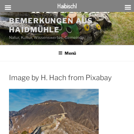
Haibischl
Zum
BEMERKUNGEN AUS
Inhalt
HAIDMÜHLE
springen
Natur, Kultur, Wissenswertes, Gemeinde
Menü
Image by H. Hach from Pixabay