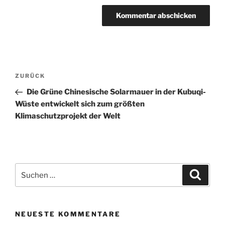
Beitragsnavigation
Vorheriger
ZURÜCK
Beitrag
Die Grüne Chinesische Solarmauer in der Kubuqi-
Wüste entwickelt sich zum größten
Klimaschutzprojekt der Welt
Suchen
Suche
nach:
NEUESTE KOMMENTARE