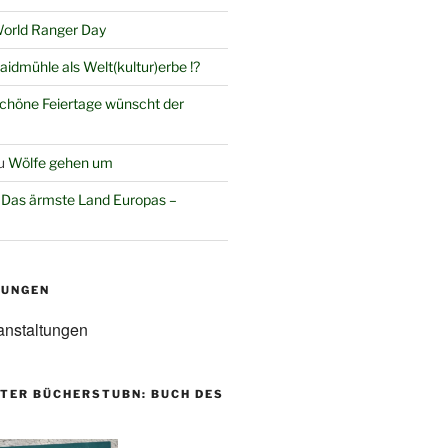
orld Ranger Day
aidmühle als Welt(kultur)erbe !?
chöne Feiertage wünscht der
u
Wölfe gehen um
u
Das ärmste Land Europas –
TUNGEN
anstaltungen
TER BÜCHERSTUBN: BUCH DES