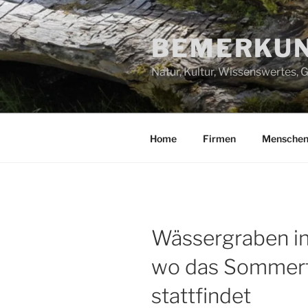
Zum
Inhalt
BEMERKUN
springen
Natur, Kultur, Wissenswertes,
Home
Firmen
Mensche
Wässergraben in
wo das Sommer
stattfindet