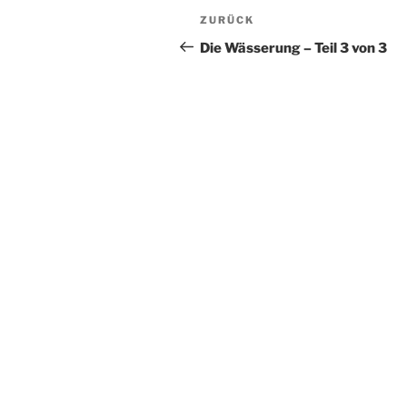
Beitragsnavigation
Vorheriger
ZURÜCK
Beitrag
Die Wässerung – Teil 3 von 3