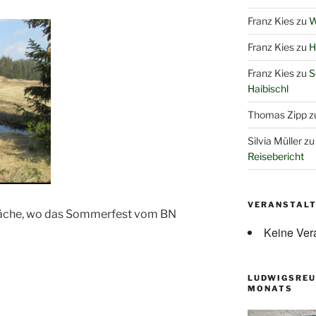
Franz Kies
zu
W
Franz Kies
zu
H
Franz Kies
zu
S
Haibischl
Thomas Zipp
z
Silvia Müller
z
Reisebericht
VERANSTAL
läche, wo das Sommerfest vom BN
Keine Ver
LUDWIGSREU
MONATS