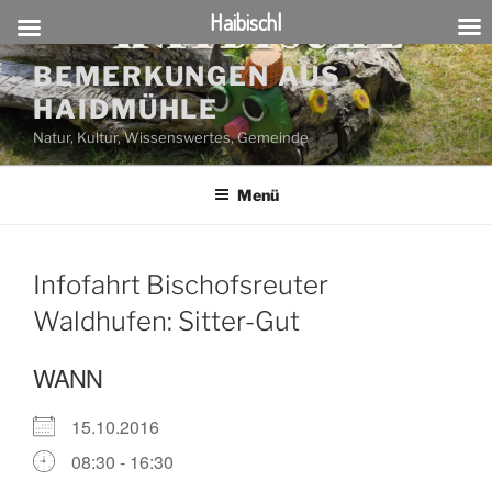
Haibischl
Zum
BEMERKUNGEN AUS
Inhalt
HAIDMÜHLE
springen
Natur, Kultur, Wissenswertes, Gemeinde
Menü
Infofahrt Bischofsreuter
Waldhufen: Sitter-Gut
WANN
15.10.2016
08:30 - 16:30