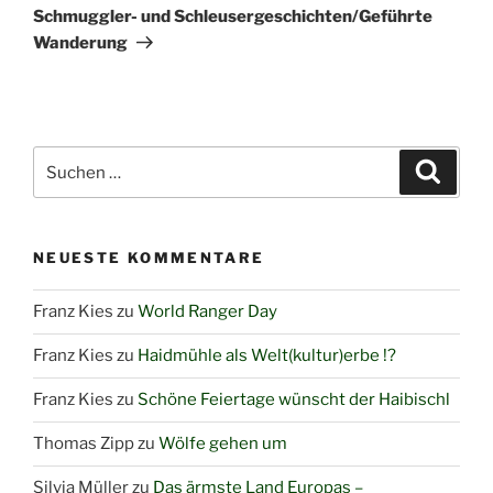
Beitrag
Schmuggler- und Schleusergeschichten/Geführte
Wanderung
Suchen
Suche
nach:
NEUESTE KOMMENTARE
Franz Kies
zu
World Ranger Day
Franz Kies
zu
Haidmühle als Welt(kultur)erbe !?
Franz Kies
zu
Schöne Feiertage wünscht der Haibischl
Thomas Zipp
zu
Wölfe gehen um
Silvia Müller
zu
Das ärmste Land Europas –