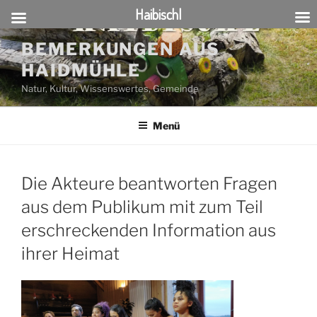
Haibischl
Zum
BEMERKUNGEN AUS
Inhalt
HAIDMÜHLE
springen
Natur, Kultur, Wissenswertes, Gemeinde
Menü
Die Akteure beantworten Fragen
aus dem Publikum mit zum Teil
erschreckenden Information aus
ihrer Heimat