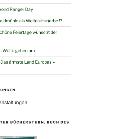
orld Ranger Day
aidmühle als Welt(kultur)erbe !?
chöne Feiertage wünscht der
u
Wölfe gehen um
u
Das ärmste Land Europas –
TUNGEN
anstaltungen
TER BÜCHERSTUBN: BUCH DES