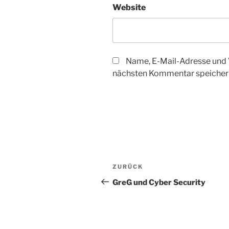
Website
Name, E-Mail-Adresse und 
nächsten Kommentar speicher
Beitragsnavigation
Vorheriger
ZURÜCK
Beitrag
GreG und Cyber Security