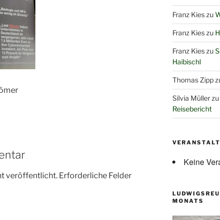
Franz Kies
zu
W
Franz Kies
zu
H
Franz Kies
zu
S
Haibischl
Thomas Zipp
z
Römer
Silvia Müller
z
Reisebericht
VERANSTAL
entar
Keine Ver
 veröffentlicht.
Erforderliche Felder
LUDWIGSREU
MONATS