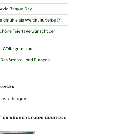
orld Ranger Day
aidmühle als Welt(kultur)erbe !?
chöne Feiertage wünscht der
u
Wölfe gehen um
u
Das ärmste Land Europas –
TUNGEN
anstaltungen
TER BÜCHERSTUBN: BUCH DES