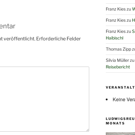
Franz Kies
zu
W
Franz Kies
zu
H
entar
Franz Kies
zu
S
Haibischl
 veröffentlicht.
Erforderliche Felder
Thomas Zipp
z
Silvia Müller
z
Reisebericht
VERANSTAL
Keine Ver
LUDWIGSREU
MONATS