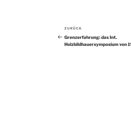
Beitragsnavigation
Vorheriger
ZURÜCK
Beitrag
Grenzerfahrung: das Int.
Holzbildhauersymposium von 