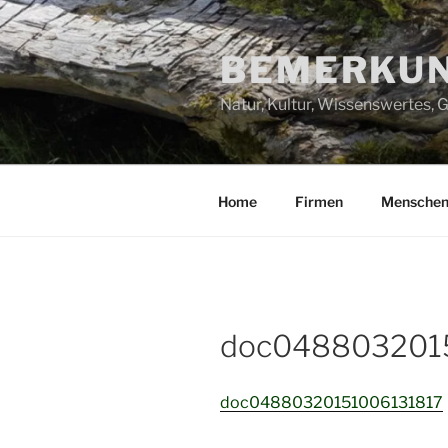
Zum
Inhalt
BEMERKUN
springen
Natur, Kultur, Wissenswertes,
Home
Firmen
Mensche
doc048803201
doc04880320151006131817