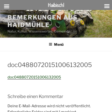
Haibischl
Zum
BEMERKUNGEN AUS
Inhalt
HAIDMÜHLE
springen
Natur, Kultur, Wissenswertes, Gemeinde
Menü
doc04880720151006132005
doc04880720151006132005
Schreibe einen Kommentar
Deine E-Mail-Adresse wird nicht veröffentlicht.
Erforderliche Felder sind mit
*
markiert