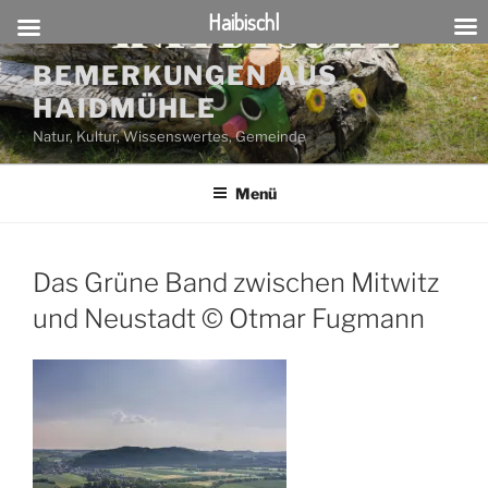
Haibischl
Zum
BEMERKUNGEN AUS
Inhalt
HAIDMÜHLE
springen
Natur, Kultur, Wissenswertes, Gemeinde
Menü
Das Grüne Band zwischen Mitwitz
und Neustadt © Otmar Fugmann