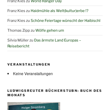
Franz Kies
zu
World Ranger Day
Franz Kies
zu
Haidmühle als Welt(kultur)erbe !?
Franz Kies
zu
Schöne Feiertage wünscht der Haibischl
Thomas Zipp
zu
Wölfe gehen um
Silvia Müller
zu
Das ärmste Land Europas –
Reisebericht
VERANSTALTUNGEN
Keine Veranstaltungen
LUDWIGSREUTER BÜCHERSTUBN: BUCH DES
MONATS