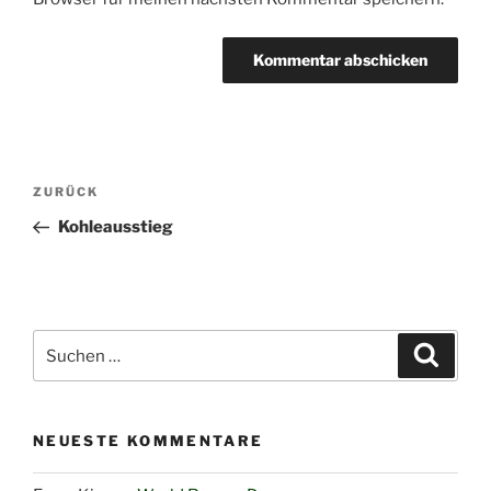
Beitragsnavigation
Vorheriger
ZURÜCK
Beitrag
Kohleausstieg
Suchen
Suche
nach:
NEUESTE KOMMENTARE