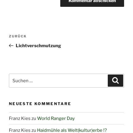
Beitragsnavigation
Vorheriger
ZURÜCK
Beitrag
Lichtverschmutzung
Suchen
Suche
nach:
NEUESTE KOMMENTARE
Franz Kies
zu
World Ranger Day
Franz Kies
zu
Haidmühle als Welt(kultur)erbe !?