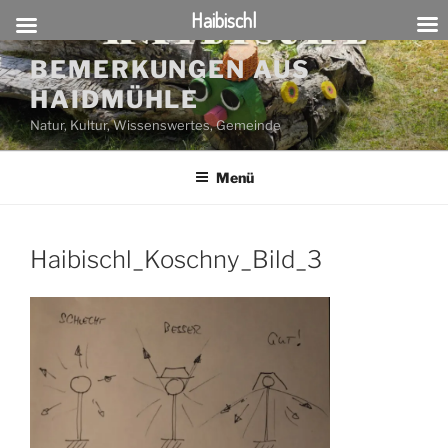
Haibischl
Zum
BEMERKUNGEN AUS
Inhalt
HAIDMÜHLE
springen
Natur, Kultur, Wissenswertes, Gemeinde
Menü
Haibischl_Koschny_Bild_3