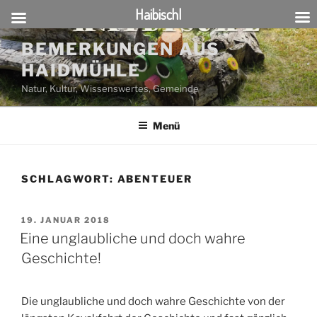
Haibischl
Zum
BEMERKUNGEN AUS
Inhalt
HAIDMÜHLE
springen
Natur, Kultur, Wissenswertes, Gemeinde
Menü
SCHLAGWORT:
ABENTEUER
VERÖFFENTLICHT
19. JANUAR 2018
AM
Eine unglaubliche und doch wahre
Geschichte!
Die unglaubliche und doch wahre Geschichte von der