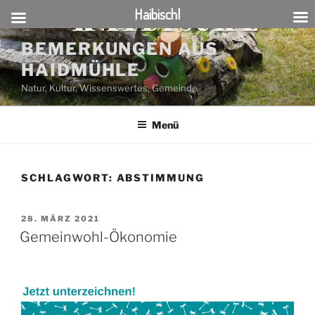
Haibischl
Zum
BEMERKUNGEN AUS
Inhalt
HAIDMÜHLE
springen
Natur, Kultur, Wissenswertes, Gemeinde
Menü
SCHLAGWORT:
ABSTIMMUNG
VERÖFFENTLICHT
28. MÄRZ 2021
AM
Gemeinwohl-Ökonomie