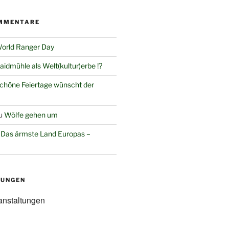
MMENTARE
orld Ranger Day
aidmühle als Welt(kultur)erbe !?
chöne Feiertage wünscht der
u
Wölfe gehen um
u
Das ärmste Land Europas –
TUNGEN
anstaltungen