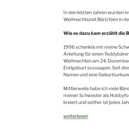
In den letzten Jahren wurden i
Weihnachtszeit Bär(ch)en in d
Wie es dazu kam erzählt die 
1996 schenkte mir meine Schwe
Anleitung für einen Teddybäre
Weihnachten am 24. Dezember w
Erstgeburt sozusagen. Seit die
Namen und eine Geburtsurkun
Mittlerweile habe ich viele Bär
meiner Schwester als Hobbyfo
kreiert und seither ist jedes J
„Die
weiterlesen
Bären