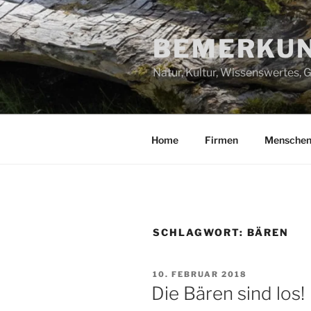
Zum
Inhalt
BEMERKUN
springen
Natur, Kultur, Wissenswertes,
Home
Firmen
Mensche
SCHLAGWORT:
BÄREN
VERÖFFENTLICHT
10. FEBRUAR 2018
AM
Die Bären sind los!