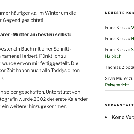
mmer häufiger v.a. im Winter um die
NEUESTE KO
er Gegend gesichtet!
Franz Kies
zu
W
Bären-Mutter am besten selbst:
Franz Kies
zu
H
ster ein Buch mit einer Schnitt-
Franz Kies
zu
S
n namens Herbert. Pünktlich zu
Haibischl
urde er von mir fertiggestellt. Die
Thomas Zipp
z
ser Zeit haben auch alle Teddys einen
de.
Silvia Müller
z
Reisebericht
en selber geschaffen. Unterstützt von
tografin wurde 2002 der erste Kalender
VERANSTAL
ahr ein weiterer hinzugekommen.
Keine Ver