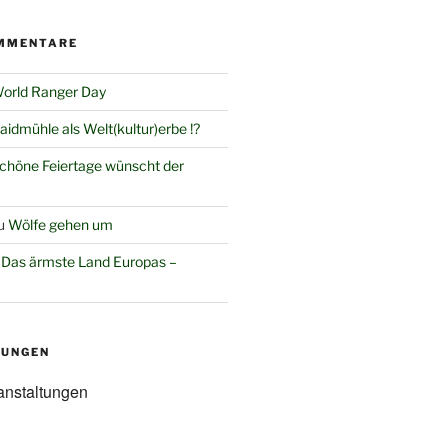
MMENTARE
orld Ranger Day
aidmühle als Welt(kultur)erbe !?
chöne Feiertage wünscht der
u
Wölfe gehen um
u
Das ärmste Land Europas –
TUNGEN
anstaltungen