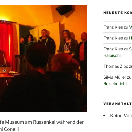
NEUESTE KO
Franz Kies
zu
W
Franz Kies
zu
H
Franz Kies
zu
S
Haibischl
Thomas Zipp
z
Silvia Müller
z
Reisebericht
VERANSTAL
Keine Ver
afe Museum am Russenkai während der
i Conelli