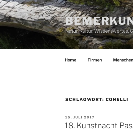
Zum
Inhalt
BEMERKUN
springen
Natur, Kultur, Wissenswertes,
Home
Firmen
Mensche
SCHLAGWORT:
CONELLI
VERÖFFENTLICHT
15. JULI 2017
AM
18. Kunstnacht Pa