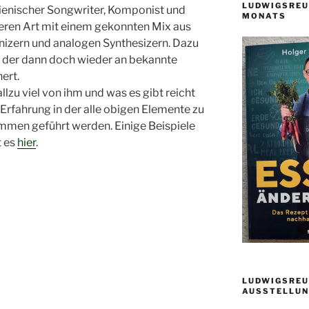
LUDWIGSREU
lienischer Songwriter, Komponist und
MONATS
eren Art mit einem gekonnten Mix aus
nizern und analogen Synthesizern. Dazu
 der dann doch wieder an bekannte
ert.
allzu viel von ihm und was es gibt reicht
 Erfahrung in der alle obigen Elemente zu
en geführt werden. Einige Beispiele
t es
hier
.
LUDWIGSREU
AUSSTELLUN