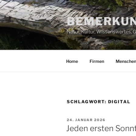
Zum
Inhalt
BEMERKUN
springen
Natur, Kultur, Wissenswertes,
Home
Firmen
Mensche
SCHLAGWORT:
DIGITAL
VERÖFFENTLICHT
24. JANUAR 2026
AM
Jeden ersten Sonnt