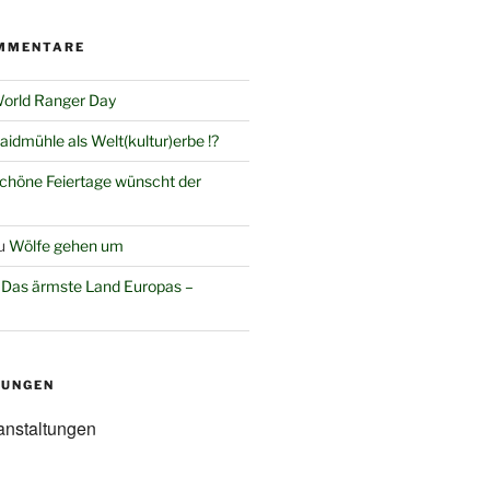
MMENTARE
orld Ranger Day
aidmühle als Welt(kultur)erbe !?
chöne Feiertage wünscht der
u
Wölfe gehen um
u
Das ärmste Land Europas –
TUNGEN
anstaltungen