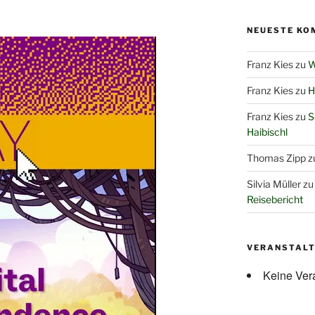
NEUESTE KO
Franz Kies
zu
W
Franz Kies
zu
H
Franz Kies
zu
S
Haibischl
Thomas Zipp
z
Silvia Müller
z
Reisebericht
VERANSTAL
Keine Ver