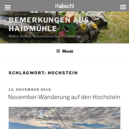
Haibischl
Zum
BEMERKUNGEN AUS
Inhalt
HAIDMÜHLE
springen
Natur, Kultur, Wissenswertes, Gemeinde
Menü
SCHLAGWORT:
HOCHSTEIN
VERÖFFENTLICHT
12. NOVEMBER 2018
AM
November-Wanderung auf den Hochstein