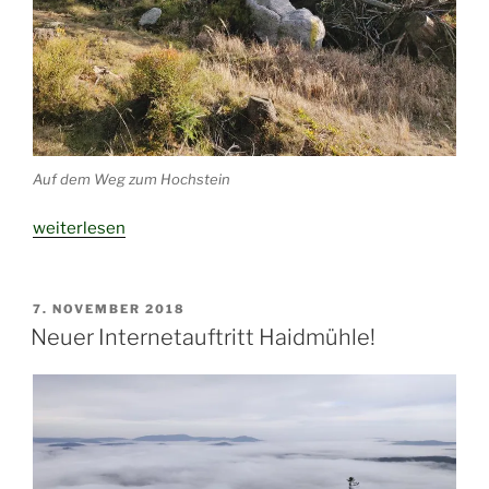
Auf dem Weg zum Hochstein
„November-
weiterlesen
Wanderung
auf
den
VERÖFFENTLICHT
7. NOVEMBER 2018
AM
Hochstein“
Neuer Internetauftritt Haidmühle!