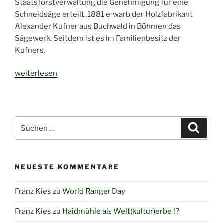
Staatsforstverwaltung die Genehmigung für eine
Schneidsäge erteilt. 1881 erwarb der Holzfabrikant
Alexander Kufner aus Buchwald in Böhmen das
Sägewerk. Seitdem ist es im Familienbesitz der
Kufners.
„Sägewerk:
weiterlesen
Nachfolger
gesucht!“
Suchen
Suche
nach:
NEUESTE KOMMENTARE
Franz Kies
zu
World Ranger Day
Franz Kies
zu
Haidmühle als Welt(kultur)erbe !?