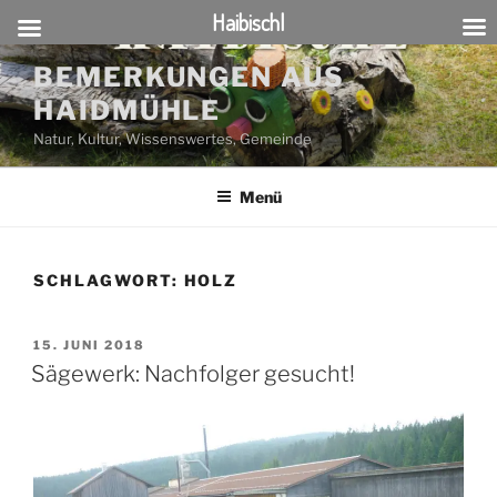
Haibischl
Zum
BEMERKUNGEN AUS
Inhalt
HAIDMÜHLE
springen
Natur, Kultur, Wissenswertes, Gemeinde
Menü
SCHLAGWORT:
HOLZ
VERÖFFENTLICHT
15. JUNI 2018
AM
Sägewerk: Nachfolger gesucht!