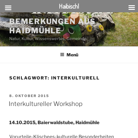
Haibischl
Zum
BEMERKUNGEN AUS
Inhalt
HAIDMÜHLE
springen
Natur, Kultur, Wissenswertes, Gemeinde
Menü
SCHLAGWORT:
INTERKULTURELL
VERÖFFENTLICHT
8. OKTOBER 2015
AM
Interkultureller Workshop
14.10.2015, Baierwaldstube, Haidmühle
Vorurteile-Klischees-kulturelle Besonderheiten