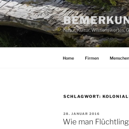
Zum
Inhalt
BEMERKUN
springen
Natur, Kultur, Wissenswertes,
Home
Firmen
Mensche
SCHLAGWORT:
KOLONIA
VERÖFFENTLICHT
28. JANUAR 2016
AM
Wie man Flüchtling