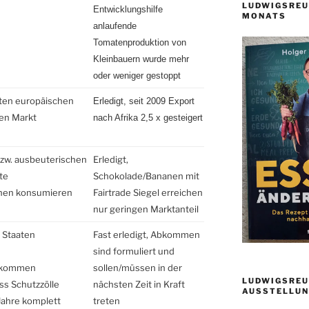
LUDWIGSREU
Entwicklungshilfe
MONATS
anlaufende
Tomatenproduktion von
Kleinbauern wurde mehr
oder weniger gestoppt
rten europäischen
Erledigt,
seit 2009 Export
en Markt
nach Afrika 2,5 x gesteigert
bzw. ausbeuterischen
Erledigt,
te
Schokolade/Bananen mit
nen konsumieren
Fairtrade Siegel erreichen
nur geringen Marktanteil
 Staaten
Fast erledigt, Abkommen
sind formuliert und
abkommen
sollen/müssen in der
LUDWIGSREU
ss Schutzzölle
nächsten Zeit in Kraft
AUSSTELLUN
 Jahre komplett
treten