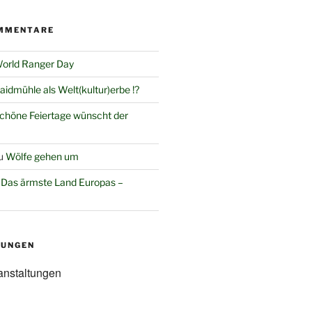
MMENTARE
orld Ranger Day
aidmühle als Welt(kultur)erbe !?
chöne Feiertage wünscht der
u
Wölfe gehen um
u
Das ärmste Land Europas –
TUNGEN
anstaltungen