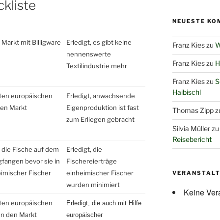
ckliste
NEUESTE KO
 Markt mit Billigware
Erledigt, es gibt keine
Franz Kies
zu
W
nennenswerte
Franz Kies
zu
H
Textilindustrie mehr
Franz Kies
zu
S
Haibischl
rten europäischen
Erledigt, anwachsende
den Markt
Eigenproduktion ist fast
Thomas Zipp
z
zum Erliegen gebracht
Silvia Müller
z
Reisebericht
n die Fische auf dem
Erledigt, die
fangen bevor sie in
Fischereierträge
imischer Fischer
einheimischer Fischer
VERANSTAL
wurden minimiert
Keine Ver
rten europäischen
Erledigt, die auch mit Hilfe
n den Markt
europäischer