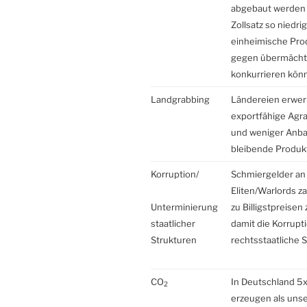
abgebaut werden
Zollsatz so niedri
einheimische Pro
gegen übermächt
konkurrieren kön
Landgrabbing
Ländereien erwe
exportfähige Agr
und weniger Anba
bleibende Produk
Korruption/
Schmiergelder an 
Eliten/Warlords z
Unterminierung
zu Billigstpreisen
staatlicher
damit die Korrupt
Strukturen
rechtsstaatliche 
CO
In Deutschland 5x
2
erzeugen als unse