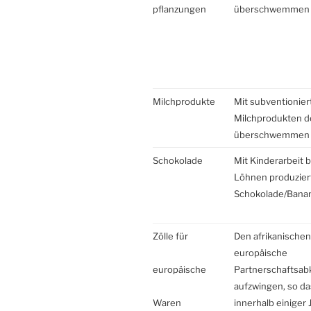
pflanzungen
überschwemmen
Milchprodukte
Mit subventionie
Milchprodukten d
überschwemmen
Schokolade
Mit Kinderarbeit 
Löhnen produzier
Schokolade/Bana
Zölle für
Den afrikanischen
europäische
europäische
Partnerschafts
aufzwingen, so da
Waren
innerhalb einiger