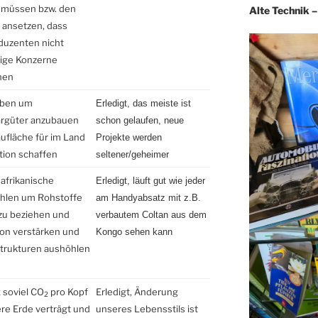
 müssen bzw. den
Alte Technik 
g ansetzen, dass
duzenten nicht
ige Konzerne
nen
rben um
Erledigt,
das meiste ist
argüter anzubauen
schon gelaufen, neue
ufläche für im Land
Projekte werden
tion schaffen
seltener/geheimer
afrikanische
Erledigt,
läuft gut
wie jeder
ahlen um Rohstoffe
am Handyabsatz mit z.B.
 zu beziehen und
verbautem Coltan aus dem
ion verstärken und
Kongo sehen kann
Strukturen aushöhlen
 soviel CO
pro Kopf
Erledigt, Änderung
2
re Erde verträgt und
unseres Lebensstils ist