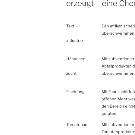
erzeugt – eine Che
Textil-
Den afrikanischen
überschwemmen
industrie
Hähnchen-
Mit subventionie
Abfallprodukten 
zucht
überschwemmen
Fischfang
Mit Fabrikschiffe
offenen Meer weg
den Bereich einhe
geraten
Tomatenan-
Mit subventionie
Tomatenprodukte