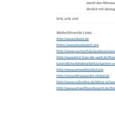
damit den Klimaw
ähnlich mit ökol
Und, und, und
Weiterführende Links:
http://www.inkota.de
https://www.foodwatch.org
http://www.younicef.de/ausbeutungv
http://www.brot-fuer-die-welt.de/th
jugendliche/kinderarbeit/ursachen-v
http://www.umweltinstitut.org
http://www.klimawandel-global.de
http://www.co2online.de/klima-schu
http://www.umweltbundesamt.de/th