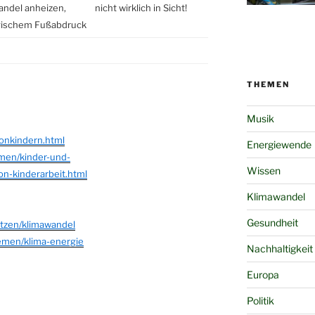
andel anheizen,
nicht wirklich in Sicht!
ogischem Fußabdruck
THEMEN
Musik
onkindern.html
Energiewende
emen/kinder-und-
Wissen
on-kinderarbeit.html
Klimawandel
Gesundheit
etzen/klimawandel
emen/klima-energie
Nachhaltigkeit
Europa
Politik