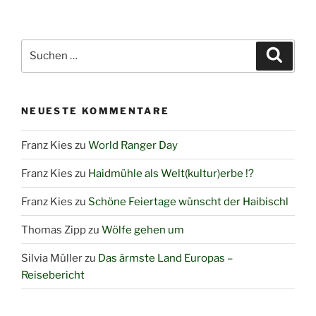
verschenkt
wieder
36.000
Suchen
Suche
Zugtickets“
nach:
NEUESTE KOMMENTARE
Franz Kies
zu
World Ranger Day
Franz Kies
zu
Haidmühle als Welt(kultur)erbe !?
Franz Kies
zu
Schöne Feiertage wünscht der Haibischl
Thomas Zipp
zu
Wölfe gehen um
Silvia Müller
zu
Das ärmste Land Europas –
Reisebericht