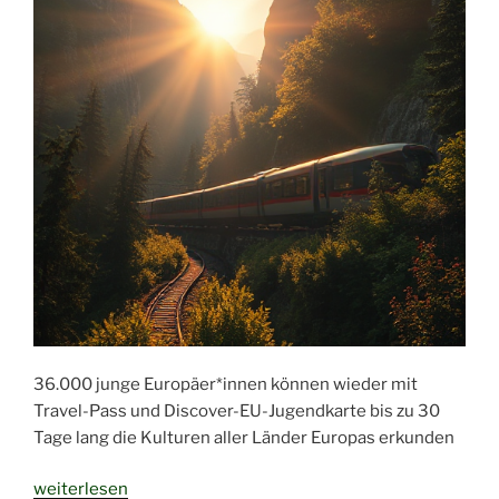
36.000 junge Europäer*innen können wieder mit
Travel-Pass und Discover-EU-Jugendkarte bis zu 30
Tage lang die Kulturen aller Länder Europas erkunden
„EU
weiterlesen