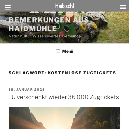
Haibischl
Zum
BEMERKUNGEN AUS
Inhalt
HAIDMÜHLE
springen
Natur, Kultur, Wissenswertes, Gemeinde
Menü
SCHLAGWORT:
KOSTENLOSE ZUGTICKETS
VERÖFFENTLICHT
18. JANUAR 2025
AM
EU verschenkt wieder 36.000 Zugtickets