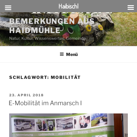
Haibischl
Zum
BEMERKUNGEN AUS
Inhalt
HAIDMÜHLE
springen
Natur, Kultur, Wissenswertes, Gemeinde
Menü
SCHLAGWORT:
MOBILITÄT
VERÖFFENTLICHT
23. APRIL 2018
AM
E-Mobilität im Anmarsch I