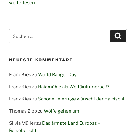
„E-
weiterlesen
Mobilität
im
Anmarsch
I“
Suchen
Suche
nach:
NEUESTE KOMMENTARE
Franz Kies
zu
World Ranger Day
Franz Kies
zu
Haidmühle als Welt(kultur)erbe !?
Franz Kies
zu
Schöne Feiertage wünscht der Haibischl
Thomas Zipp
zu
Wölfe gehen um
Silvia Müller
zu
Das ärmste Land Europas –
Reisebericht