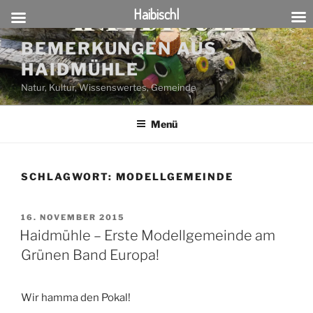
Haibischl
Zum
BEMERKUNGEN AUS
Inhalt
HAIDMÜHLE
springen
Natur, Kultur, Wissenswertes, Gemeinde
Menü
SCHLAGWORT:
MODELLGEMEINDE
VERÖFFENTLICHT
16. NOVEMBER 2015
AM
Haidmühle – Erste Modellgemeinde am
Grünen Band Europa!
Wir hamma den Pokal!