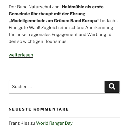
Der Bund Naturschutz hat
Haidmühle
als erste
Gemeinde überhaupt mit der Ehrung
„Modellgemeinde am Grünen Band Europa“
bedacht.
Eine gute Wahl! Zugleich eine schöne Anerkennung
für unser regionales Engagement und Werbung für
den so wichtigen Tourismus.
„Haidmühle
weiterlesen
–
Erste
Modellgemeinde
am
Suchen
Suche
Grünen
nach:
Band
Europa!“
NEUESTE KOMMENTARE
Franz Kies
zu
World Ranger Day