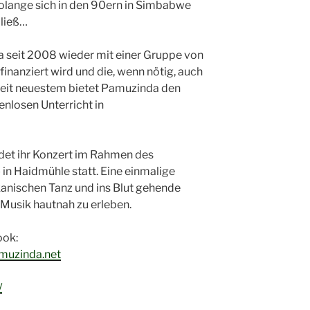
solange sich in den 90ern in Simbabwe
 ließ…
a seit 2008 wieder mit einer Gruppe von
inanziert wird und die, wenn nötig, auch
 Seit neuestem bietet Pamuzinda den
enlosen Unterricht in
indet ihr Konzert im Rahmen des
 in Haidmühle statt. Eine einmalige
ikanischen Tanz und ins Blut gehende
Musik hautnah zu erleben.
ook:
muzinda.net
/