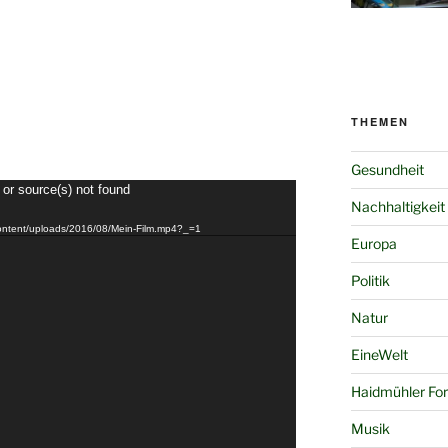
THEMEN
Gesundheit
 or source(s) not found
Nachhaltigkeit
-content/uploads/2016/08/Mein-Film.mp4?_=1
Europa
Politik
Natur
EineWelt
Haidmühler Fo
Musik