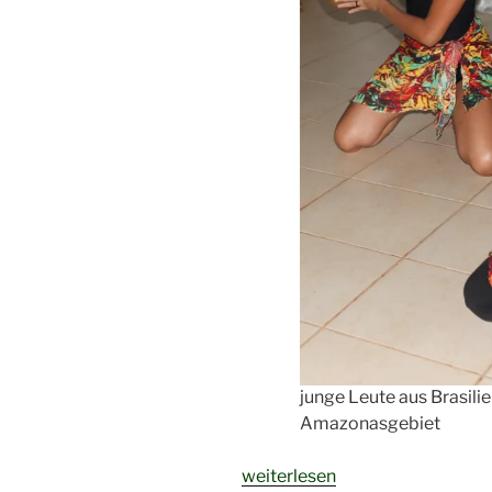
junge Leute aus Brasili
Amazonasgebiet
„Eine
weiterlesen