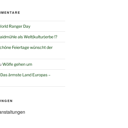
MMENTARE
orld Ranger Day
aidmühle als Welt(kultur)erbe !?
chöne Feiertage wünscht der
u
Wölfe gehen um
u
Das ärmste Land Europas –
UNGEN
anstaltungen