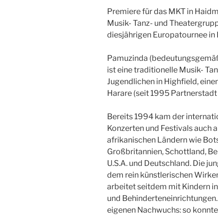
Premiere für das MKT in Haidmü
Musik- Tanz- und Theatergrupp
diesjährigen Europatournee in
Pamuzinda (bedeutungsgemäß ü
ist eine traditionelle Musik- T
Jugendlichen in Highfield, ei
Harare (seit 1995 Partnerstad
Bereits 1994 kam der internati
Konzerten und Festivals auch a
afrikanischen Ländern wie Bot
Großbritannien, Schottland, Be
U.S.A. und Deutschland. Die jun
dem rein künstlerischen Wirke
arbeitet seitdem mit Kindern i
und Behinderteneinrichtungen.
eigenen Nachwuchs: so konnte