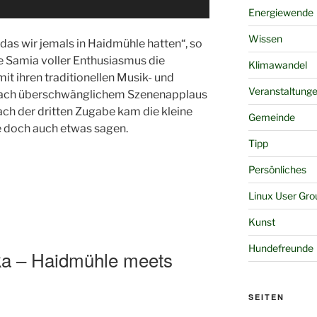
Energiewende
Wissen
 das wir jemals in Haidmühle hatten“, so
ge Samia voller Enthusiasmus die
Klimawandel
t ihren traditionellen Musik- und
Veranstaltung
ach überschwänglichem Szenenapplaus
ach der dritten Zugabe kam die kleine
Gemeinde
e doch auch etwas sagen.
Tipp
Persönliches
Linux User Gro
Kunst
Hundefreunde
rika – Haidmühle meets
SEITEN