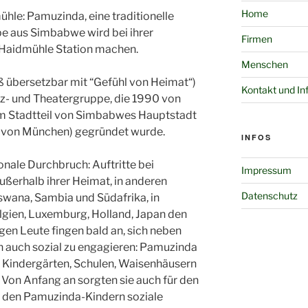
Home
hle: Pamuzinda, eine traditionelle
e aus Simbabwe wird bei ihrer
Firmen
 Haidmühle Station machen.
Menschen
bersetzbar mit “Gefühl von Heimat“)
Kontakt und In
anz- und Theatergruppe, die 1990 von
nem Stadtteil von Simbabwes Hauptstadt
t von München) gegründet wurde.
INFOS
onale Durchbruch: Auftritte bei
Impressum
ußerhalb ihrer Heimat, in anderen
Datenschutz
swana, Sambia und Südafrika, in
lgien, Luxemburg, Holland, Japan den
gen Leute fingen bald an, sich neben
n auch sozial zu engagieren: Pamuzinda
n Kindergärten, Schulen, Waisenhäusern
 Von Anfang an sorgten sie auch für den
 den Pamuzinda-Kindern soziale