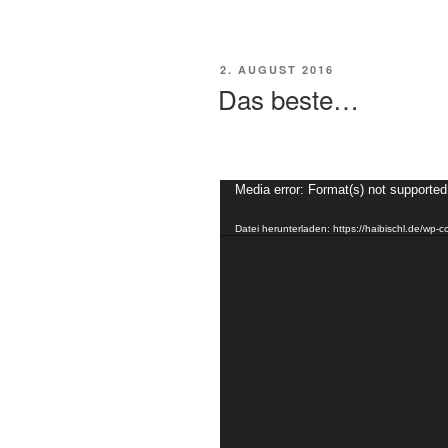
Tanz-
Rhythmus-
Video-
VERÖFFENTLICHT
2. AUGUST 2016
Performance
AM
Das beste…
zum
18.
MKT“
Video-
Media error: Format(s) not supported
Player
Datei herunterladen: https://haibischl.de/wp