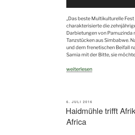
„Das beste Multikulturelle Fest
charakterisierte die zehnjähri
Darbietungen von Pamuzinda mi
Tanzstücken aus Simbabwe. N
und dem frenetischen Beifall n
Samia mit der Bitte, sie möcht
„Das
weiterlesen
beste…“
VERÖFFENTLICHT
6. JULI 2016
AM
Haidmühle trifft Af
Africa