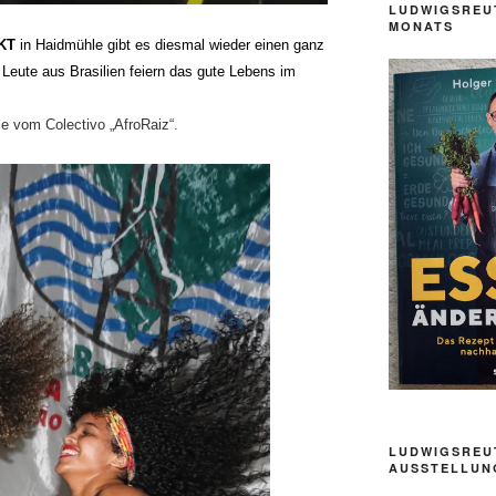
LUDWIGSREU
MONATS
MKT
in Haidmühle gibt es diesmal wieder einen
g
anz
Leute aus Brasilien
feiern das gute Lebens im
 vom Colectivo „AfroRaiz“.
LUDWIGSREU
AUSSTELLUN