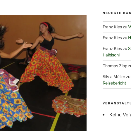
NEUESTE KO
Franz Kies
zu
W
Franz Kies
zu
H
Franz Kies
zu
S
Haibischl
Thomas Zipp
z
Silvia Müller
z
Reisebericht
VERANSTALT
Keine Ver