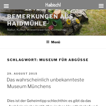
Haibischl
Zum
BEMERKUNGEN AUS
Inhalt
HAIDMÜHLE
springen
Natur, Kultur, Wissenswertes, Gemeinde
Menü
SCHLAGWORT:
MUSEUM FÜR ABGÜSSE
VERÖFFENTLICHT
29. AUGUST 2015
AM
Das wahrscheinlich unbekannteste
Museum Münchens
Dies ist der Geheimtipp schlechthin: es gibt da das