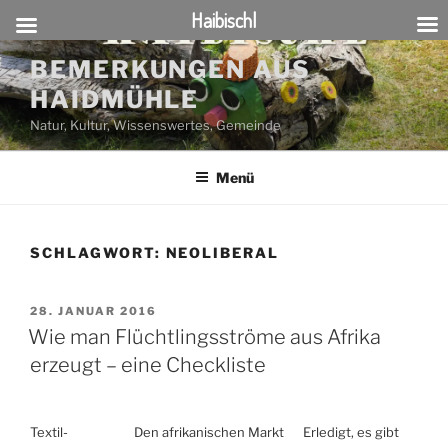
Haibischl
Zum
BEMERKUNGEN AUS
Inhalt
HAIDMÜHLE
springen
Natur, Kultur, Wissenswertes, Gemeinde
Menü
SCHLAGWORT:
NEOLIBERAL
VERÖFFENTLICHT
28. JANUAR 2016
AM
Wie man Flüchtlingsströme aus Afrika
erzeugt – eine Checkliste
Textil-
Den afrikanischen Markt
Erledigt, es gibt