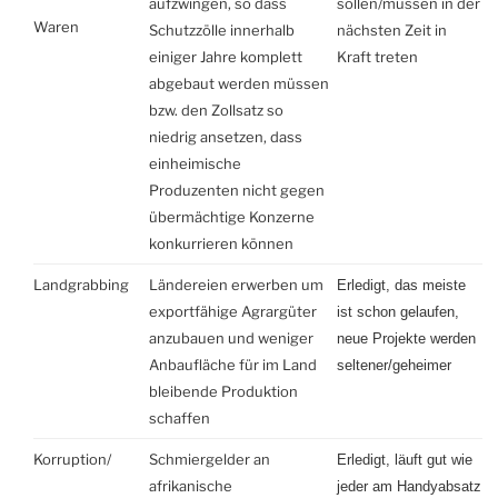
aufzwingen, so dass
sollen/müssen in der
Waren
Schutzzölle innerhalb
nächsten Zeit in
einiger Jahre komplett
Kraft treten
abgebaut werden müssen
bzw. den Zollsatz so
niedrig ansetzen, dass
einheimische
Produzenten nicht gegen
übermächtige Konzerne
konkurrieren können
Landgrabbing
Ländereien erwerben um
Erledigt,
das meiste
exportfähige Agrargüter
ist schon gelaufen,
anzubauen und weniger
neue Projekte werden
Anbaufläche für im Land
seltener/geheimer
bleibende Produktion
schaffen
Korruption/
Schmiergelder an
Erledigt,
läuft gut
wie
afrikanische
jeder am Handyabsatz