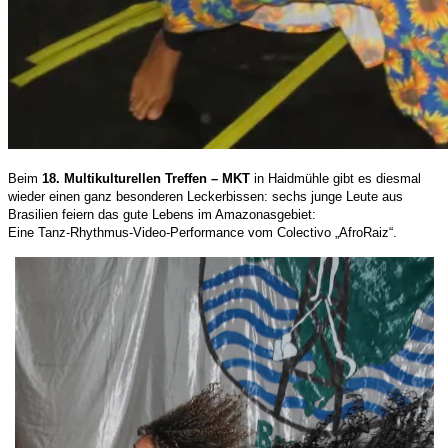
Beim
18.
M
ultikulturellen Treffen – MKT
in Haidmühle gibt es diesmal
wieder einen
g
anz besonderen Leckerbissen:
sechs
junge Leute aus
Brasilien
feiern das gute Lebens im Amazonasgebiet:
Eine Tanz-Rhythmus-Video-Performance vom Colectivo „AfroRaiz“.