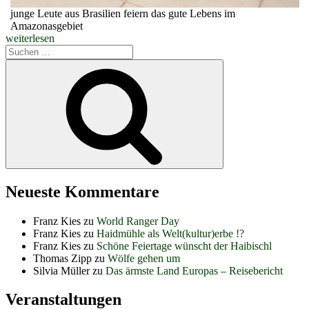
junge Leute aus Brasilien feiern das gute Lebens im
Amazonasgebiet
„Eine
weiterlesen
Tanz-
Suchen
Rhythmus-
nach:
Suchen
Video-
Performance
zum
18.
MKT“
Neueste Kommentare
Franz Kies
zu
World Ranger Day
Franz Kies
zu
Haidmühle als Welt(kultur)erbe !?
Franz Kies
zu
Schöne Feiertage wünscht der Haibischl
Thomas Zipp
zu
Wölfe gehen um
Silvia Müller
zu
Das ärmste Land Europas – Reisebericht
Veranstaltungen