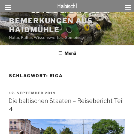
Haibischl
Zum
BEMERKUNGEN AUS
Inhalt
HAIDMÜHLE
springen
Natur, Kultur, Wissenswertes, Gemeinde
Menü
SCHLAGWORT:
RIGA
VERÖFFENTLICHT
12. SEPTEMBER 2019
AM
Die baltischen Staaten – Reisebericht Teil
4