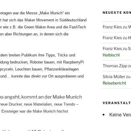
NEUESTE KO
etagen war die Messe „Make Munich“ ein
ert hat sich das Maker Movement in Süddeutschland
Franz Kies
zu
W
er wie z.B. die Green Maker Area und die FashTech
ten aber Richtungen an, in denen sich die
Franz Kies
zu
H
Franz Kies
zu
S
Haibischl
dem breiten Publikum ihre Tipps, Tricks und
eidung bedrucken, Roboter bauen, mit RaspberryPi
Thomas Zipp
z
Upcyc
eln
, Leuchten bauen, Pflanzenkläranlagen
d und… k
onnte
das
direkt vor Ort
ausprobieren und
Silvia Müller
z
Reisebericht
ks angeht, kommt an der Make Munich
VERANSTAL
neue Drucker, neue Materialien, neue Trends –
r Einsteiger war die Make Munich höchst
Keine Ver