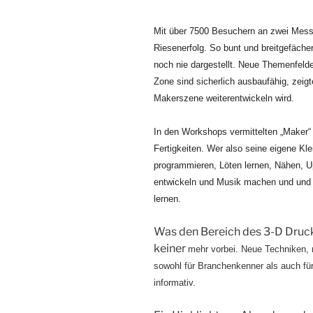
Mit über 7500 Besuchern an zwei Mess
Riesenerfolg. So bunt und breitgefäch
noch nie dargestellt. Neue Themenfeld
Zone sind sicherlich ausbaufähig, zeig
Makerszene weiterentwickeln wird.
In den Workshops vermittel
ten
„Maker“ 
Fertigkeiten. Wer also seine eigene Kl
programmieren, Löten lernen, Nähen, 
entwickeln und Musik machen und un
lernen.
Was den Bereich des 3-D Druc
keiner
mehr
vorbei. Neue Techniken, 
sowohl für Branchenkenner als auch fü
informativ.