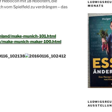
r Hebocon mit 18 Robotern, die
LUDWIGSREU
MONATS
ch vom Spielfeld zu verdrängen – das
inland/make-munich-101.html
en/make-munich-maker-100.html
LUDWIGSREU
AUSSTELLUN