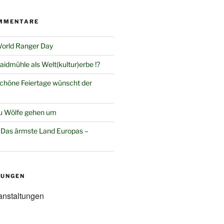
MMENTARE
orld Ranger Day
aidmühle als Welt(kultur)erbe !?
chöne Feiertage wünscht der
u
Wölfe gehen um
u
Das ärmste Land Europas –
TUNGEN
anstaltungen