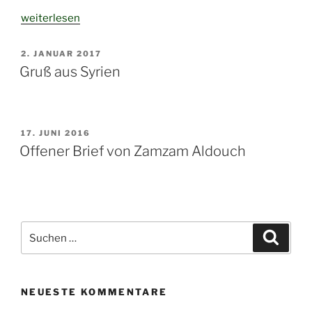
„
Der
weiterlesen
vergessene
Krieg
“
VERÖFFENTLICHT
2. JANUAR 2017
AM
Gruß aus Syrien
VERÖFFENTLICHT
17. JUNI 2016
AM
Offener Brief von Zamzam Aldouch
Suchen
Suche
nach:
NEUESTE KOMMENTARE