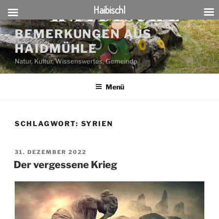
Haibischl
Zum
BEMERKUNGEN AUS
Inhalt
HAIDMÜHLE
springen
Natur, Kultur, Wissenswertes, Gemeinde
Menü
SCHLAGWORT:
SYRIEN
VERÖFFENTLICHT
31. DEZEMBER 2022
AM
Der vergessene Krieg