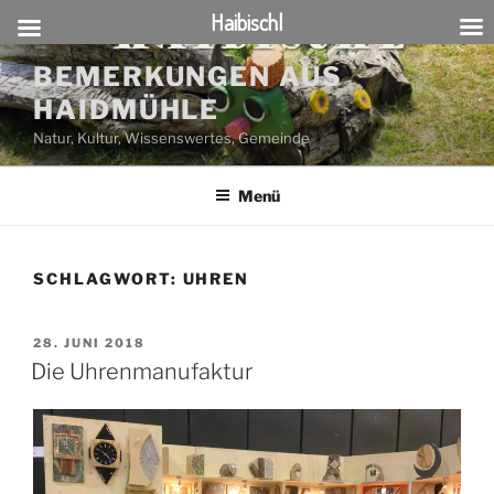
Haibischl
Zum
BEMERKUNGEN AUS
Inhalt
HAIDMÜHLE
springen
Natur, Kultur, Wissenswertes, Gemeinde
Menü
SCHLAGWORT:
UHREN
VERÖFFENTLICHT
28. JUNI 2018
AM
Die Uhrenmanufaktur