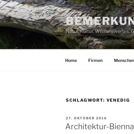
Zum
Inhalt
BEMERKUN
springen
Natur, Kultur, Wissenswertes,
Home
Firmen
Mensche
SCHLAGWORT:
VENEDIG
VERÖFFENTLICHT
27. OKTOBER 2016
AM
Architektur-Bienna