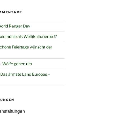
MMENTARE
orld Ranger Day
aidmühle als Welt(kultur)erbe !?
chöne Feiertage wünscht der
u
Wölfe gehen um
u
Das ärmste Land Europas –
TUNGEN
anstaltungen