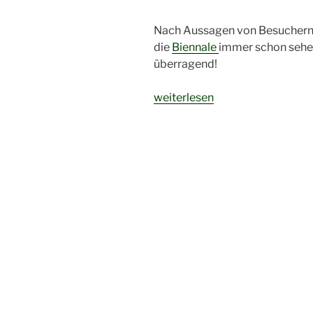
Nach Aussagen von Besuchern 
die
Biennale
immer schon sehen
überragend!
„Architektur-
weiterlesen
Biennale
in
Venedig“