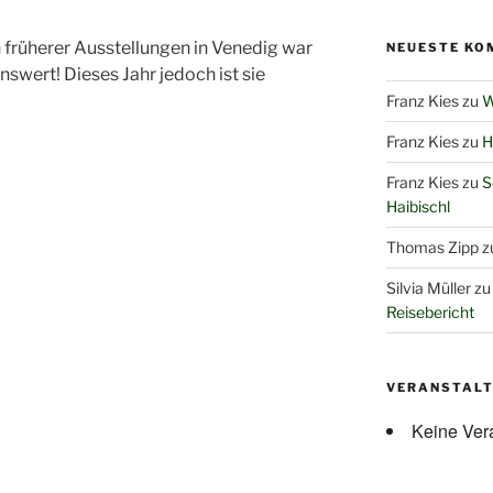
früherer Ausstellungen in Venedig war
NEUESTE KO
swert! Dieses Jahr jedoch ist sie
Franz Kies
zu
W
Franz Kies
zu
H
Franz Kies
zu
S
Haibischl
Thomas Zipp
z
Silvia Müller
z
Reisebericht
VERANSTAL
Keine Ver