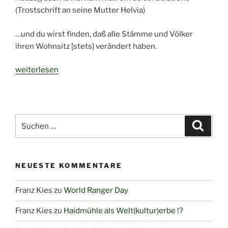
(Trostschrift an seine Mutter Helvia)
…und du wirst finden, daß alle Stämme und Völker
ihren Wohnsitz [stets] verändert haben.
„Ad
weiterlesen
Helviam
matrem
de
consolatione“
Suchen
Suche
nach:
NEUESTE KOMMENTARE
Franz Kies
zu
World Ranger Day
Franz Kies
zu
Haidmühle als Welt(kultur)erbe !?