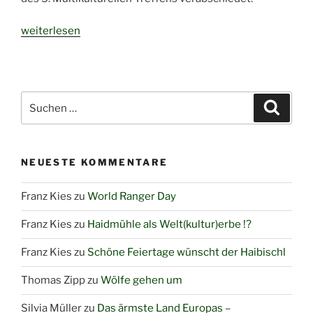
„Kann
weiterlesen
es
da
noch
eine
Suchen
Suche
Steigerung
nach:
geben?“
NEUESTE KOMMENTARE
Franz Kies
zu
World Ranger Day
Franz Kies
zu
Haidmühle als Welt(kultur)erbe !?
Franz Kies
zu
Schöne Feiertage wünscht der Haibischl
Thomas Zipp
zu
Wölfe gehen um
Silvia Müller
zu
Das ärmste Land Europas –