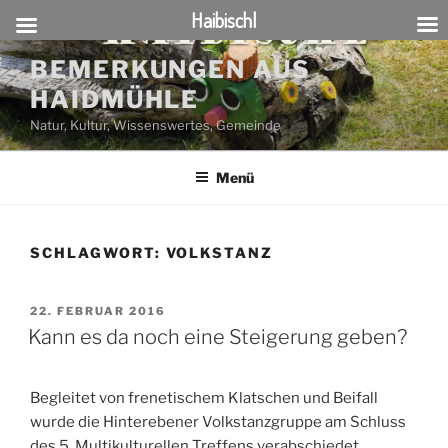
Haibischl
Zum
BEMERKUNGEN AUS
Inhalt
HAIDMÜHLE
springen
Natur, Kultur, Wissenswertes, Gemeinde
Menü
SCHLAGWORT:
VOLKSTANZ
VERÖFFENTLICHT
22. FEBRUAR 2016
AM
Kann es da noch eine Steigerung geben?
Begleitet von frenetischem Klatschen und Beifall
wurde die Hinterebener Volkstanzgruppe am Schluss
des 5. Multikulturellen Treffens verabschiedet.