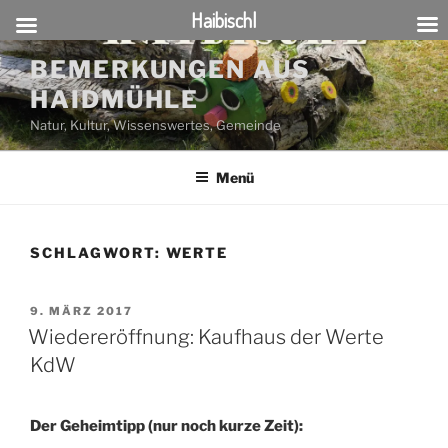
Haibischl
Zum
BEMERKUNGEN AUS
Inhalt
HAIDMÜHLE
springen
Natur, Kultur, Wissenswertes, Gemeinde
Menü
SCHLAGWORT:
WERTE
VERÖFFENTLICHT
9. MÄRZ 2017
AM
Wiedereröffnung: Kaufhaus der Werte
KdW
Der Geheimtipp (nur noch kurze Zeit):