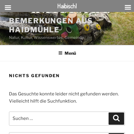
Haibischl
Zum
BEMERKUNGEN AUS
Inhalt
HAIDMÜHLE
springen
Natur, Kultur, Wissenswertes, Gemeinde
Menü
NICHTS GEFUNDEN
Das Gesuchte konnte leider nicht gefunden werden.
Vielleicht hilft die Suchfunktion.
Suchen
Suche
nach: